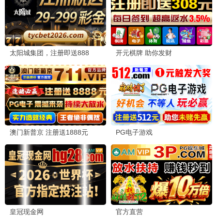
大江大河3
王凯品质剧 · 2024
9.7
78推荐