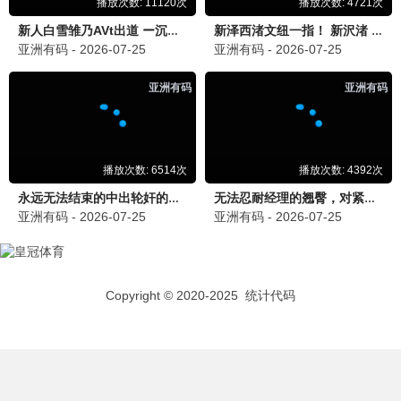
葬送的芙莉莲
治愈奇幻 · 2023
9.8
78推荐