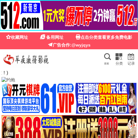
78影视
78影视 · 数字视界 高清畅享
78专享
永久免费
电影、剧集、综艺、动漫 — 78影视，畅享高清。
全部
电影
剧集
综艺
动漫