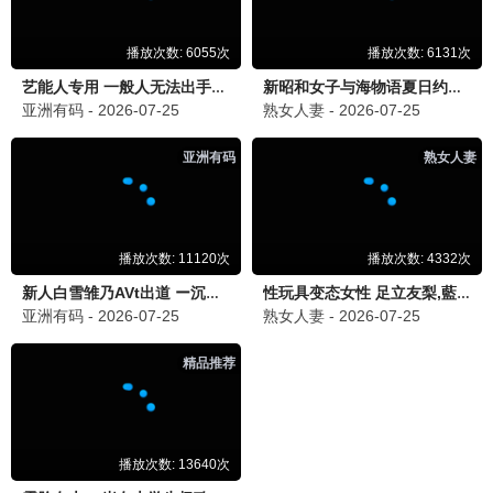
眼泪女王
金秀贤金智媛 · 2024
9.6
78推荐
🔥 热播中