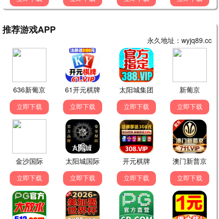
📺 热播剧集
庆余年2
张若昀权谋巅峰 · 2024
9.9
78推荐