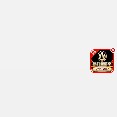
间谍过家家2
搞笑温馨 · 2023
9.7
78推荐
🔥 热播中