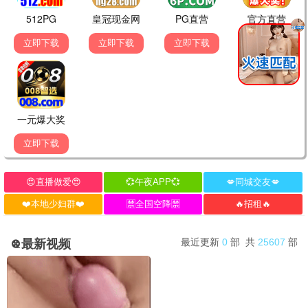
🔥 热播中
与凤行
赵丽颖林更新仙侠 · 2024
9.8
78推荐